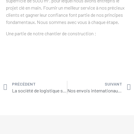
superficie de 5000 m², pour lequel nous avons entrepris le
projet clé en main. Fournir un meilleur service à nos précieux
clients et gagner leur confiance font partie de nos principes
fondamentaux. Nous sommes avec vous à chaque étape.
Une partie de notre chantier de construction ;
PRÉCÉDENT
SUIVANT
La société de logistique située dans la région de Kocaeli nous a préféré…
Nos envois internationaux se poursuivent à plein régime.