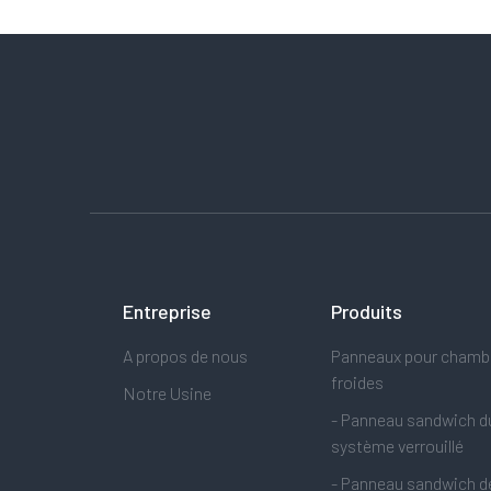
Entreprise
Produits
A propos de nous
Panneaux pour chamb
froides
Notre Usine
- Panneau sandwich d
système verrouillé
- Panneau sandwich d