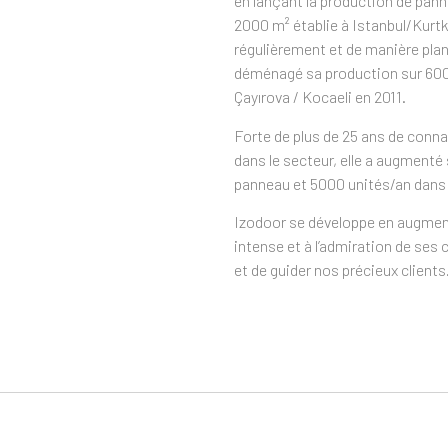
en lançant la production de pan
2000 m² établie à Istanbul/Kurtk
régulièrement et de manière plan
déménagé sa production sur 600
Çayırova / Kocaeli en 2011.
Forte de plus de 25 ans de conn
dans le secteur, elle a augmenté
panneau et 5000 unités/an dans l
Izodoor se développe en augment
intense et à l’admiration de ses c
et de guider nos précieux clients