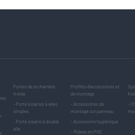
Portes de la chambre
Profilés d'accessoires et
Sys
froide
de montage
fro
res
- Porte à barres à ailes
- Accessoires de
- C
simples
montage sur panneau
mod
u
- Porte à barre à double
- Accessoire hygiénique
aile
- Rideau en PVC
e