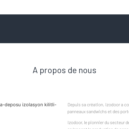
A propos de nous
Depuis sa création, Izodoor a co
panneaux sandwichs et des port
Izodoor, le pionnier du secteur d