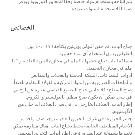
تاجه باستخدام مواد خاصة وفقاً للمعايير الأوروبية ويوفر
ً للاستخدام لسنوات عديدة.
الخصائص
جناح الباب: تم حقن البولي يوريثين بكثافة 40 (+/ -2) بين
تين دون استخدام أي مواد خشبية.
سماكة الباب: يبلغ حجمها 92 ملم في مخازن التبريد العادية و 120
ي مخازن التجميد.
 الشماعات: السكة الحاملة والعجلات والمقابض
قات الضرورية من المواد المركبة والفولاذ المقاوم للصدأ.
لسطح: كلا جانبي جناح التصنيع القياسي عبارة عن لوح بي
. يمكن أن تكون صاج مطلي بالبوليستر و الكروم.
الباب: الغلاف الخارجي بي في سي، الغلاف الداخلي من
نيوم.
لحرارة: في غرف التخزين العادية، يوجد صف واحد من
ام المطاطية الخاصة تحيط بجناح الباب. هناك مقاومة يمكن
ا بسهولة عند الضرورة في إطار أبواب التخزين المجمد.